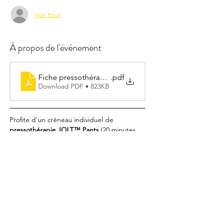
Voir tout
À propos de l'événement
Fiche pressothérapie
.pdf
Download PDF • 823KB
Profite d’un créneau individuel de 
pressothérapie JOLT™ Pants
 (20 minutes 
de séance + temps d’installation), en 
parallèle des cours collectifs. 
La pressothérapie stimule la circulation, 
favorise la récupération musculaire, soulage 
les jambes lourdes et aide au drainage.
⚠️ 
Conditions d’utilisation
 :
Protection personnelle obligatoire, à 
apporter à chaque séance (fournie à la 