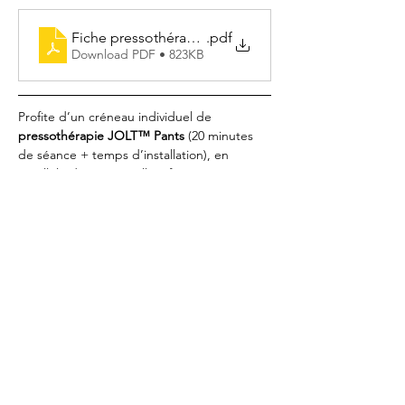
Fiche pressothérapie
.pdf
Download PDF • 823KB
Profite d’un créneau individuel de 
pressothérapie JOLT™ Pants
 (20 minutes 
de séance + temps d’installation), en 
parallèle des cours collectifs. 
La pressothérapie stimule la circulation, 
favorise la récupération musculaire, soulage 
les jambes lourdes et aide au drainage.
⚠️ 
Conditions d’utilisation
 :
Protection personnelle obligatoire, à 
apporter à chaque séance (fournie à la 
première séance)
En lire plus >