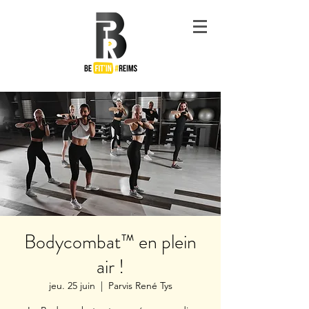
#Be
Fit'in
Reims
Bodycombat™ en plein
air !
jeu. 25 juin
  |  
Parvis René Tys