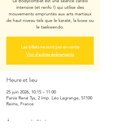
Le Bodycombat est une séance cardio
intensive (et renfo !) qui utilise des
mouvements empruntés aux arts martiaux
de haut niveau tels que le karaté, la boxe ou
le taekwendo.
Les billets ne sont pas en vente
Voir d'autres événements
Heure et lieu
25 juin 2026, 10:15 – 11:00
Parvis René Tys, 2 Imp. Léo Lagrange, 51100
Reims, France
À propos de l'événement
Pensez à prendre serviette, bouteille d'eau, 