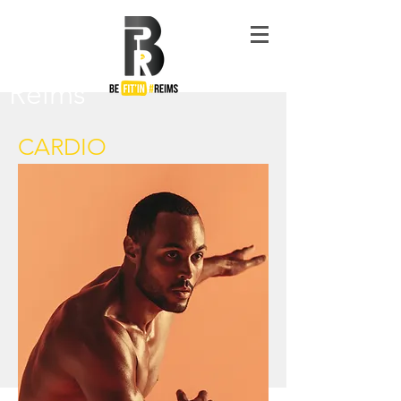
#Be
Fit'in
Reims
CARDIO