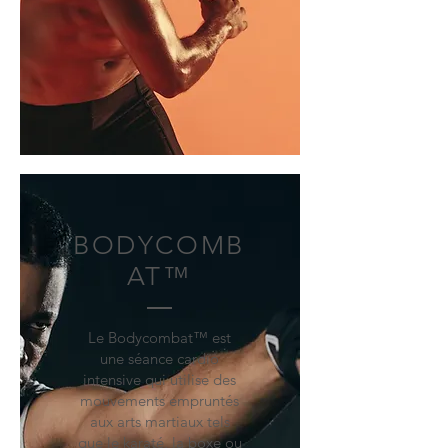
BODYCOMB
AT™
Le Bodycombat
™
est
une séance cardio
intensive qui utilise des
mouvements empruntés
aux arts martiaux tels
que le karaté, la boxe ou