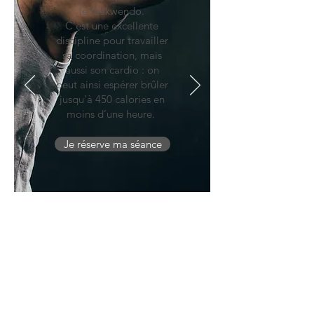
le taekwendo.
C'est une excellente
discipline pour travailler
sa coordination, mais
aussi son cardio : on
peut ainsi espérer brûler
jusqu’à 450 calories
en
moins d’une heure.
Je réserve ma séance