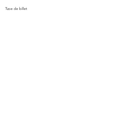
Type de billet
Renfo full body
Prix
5,20 €
Quantité
Total
0,00 €
Passer la commande
Qui sommes nous ?