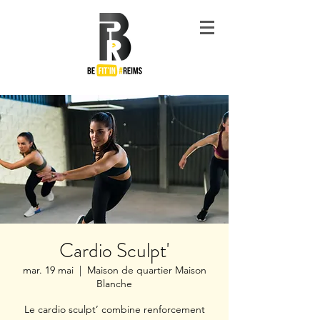
#Be
Fit'in
Reims
Cardio Sculpt'
mar. 19 mai
  |  
Maison de quartier Maison
Blanche
Le cardio sculpt’ combine renforcement