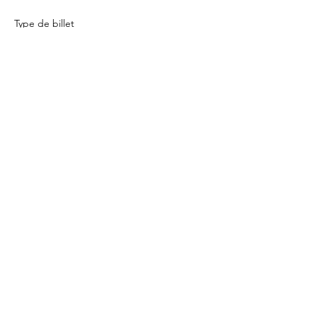
Type de billet
Renfo full body
Prix
5,20 €
Quantité
Total
0,00 €
Passer la commande
Qui sommes nous ?