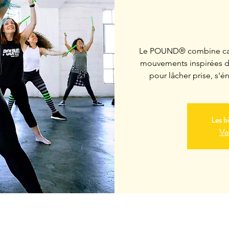
Le POUND® combine card
mouvements inspirées du
pour lâcher prise, s'é
Les bi
Voi