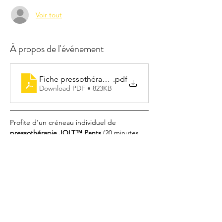
Voir tout
À propos de l'événement
Fiche pressothérapie
.pdf
Download PDF • 823KB
Profite d’un créneau individuel de 
pressothérapie JOLT™ Pants
 (20 minutes 
de séance + temps d’installation), en 
parallèle des cours collectifs. 
La pressothérapie stimule la circulation, 
favorise la récupération musculaire, soulage 
les jambes lourdes et aide au drainage.
⚠️ 
Conditions d’utilisation
 :
Protection personnelle obligatoire, à 
apporter à chaque séance (fournie à la 