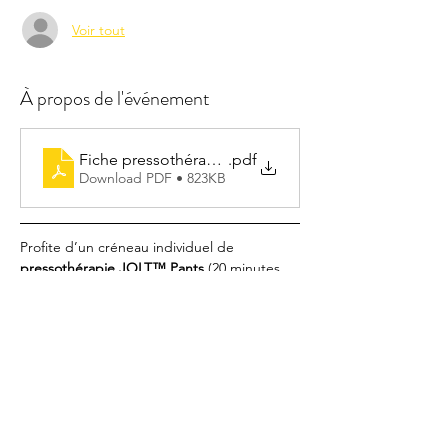
Voir tout
À propos de l'événement
Fiche pressothérapie
.pdf
Download PDF • 823KB
Profite d’un créneau individuel de 
pressothérapie JOLT™ Pants
 (20 minutes 
de séance + temps d’installation), en 
parallèle des cours collectifs. 
La pressothérapie stimule la circulation, 
favorise la récupération musculaire, soulage 
les jambes lourdes et aide au drainage.
⚠️ 
Conditions d’utilisation
 :
Protection personnelle obligatoire, à 
apporter à chaque séance (fournie à la 