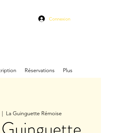
Connexion
cription
Réservations
Plus
  |  
La Guinguette Rémoise
 Guinguette