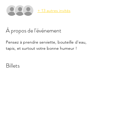
+ 13 autres invités
À propos de l'événement
Pensez à prendre serviette, bouteille d'eau, 
tapis, et surtout votre bonne humeur !
Billets
Vente expirée
Type de billet
STRONG Nation™
Prix
5,20 €