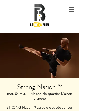
#Be
Fit'in
Reims
Strong Nation ™
mer. 04 févr.
  |  
Maison de quartier Maison
Blanche
STRONG Nation™ associe des séquences