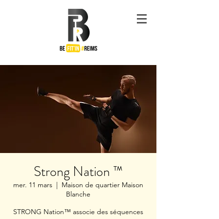
#Be
Fit'in
Reims
Strong Nation ™
mer. 11 mars
  |  
Maison de quartier Maison
Blanche
STRONG Nation™ associe des séquences